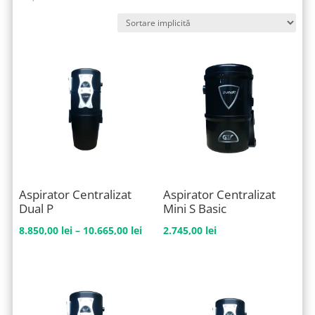
Aspirator Centralizat
Aspirator Centralizat
Dual P
Mini S Basic
Interval
8.850,00
lei
–
10.665,00
lei
2.745,00
lei
de
prețuri:
8.850,00 lei
până