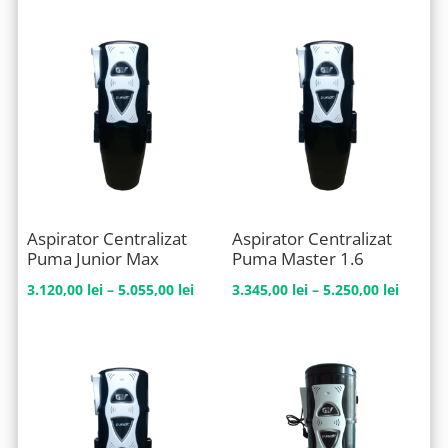
prețuri:
prețuri
4.170,00 lei
3.030,0
până
până
la
la
6.315,00 lei
4.965,0
Aspirator Centralizat
Aspirator Centralizat
Puma Junior Max
Puma Master 1.6
Interval
Interva
3.120,00
lei
–
5.055,00
lei
3.345,00
lei
–
5.250,00
lei
de
de
prețuri:
prețuri
3.120,00 lei
3.345,0
până
până
la
la
5.055,00 lei
5.250,0