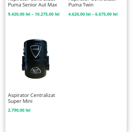
Puma Senior Aut Max
Puma Twin
Interval
Interva
9.420,00
lei
–
10.275,00
lei
4.620,00
lei
–
6.675,00
lei
de
de
prețuri:
prețuri
9.420,00 lei
4.620,0
până
până
la
la
10.275,00 lei
6.675,0
Aspirator Centralizat
Super Mini
2.790,00
lei