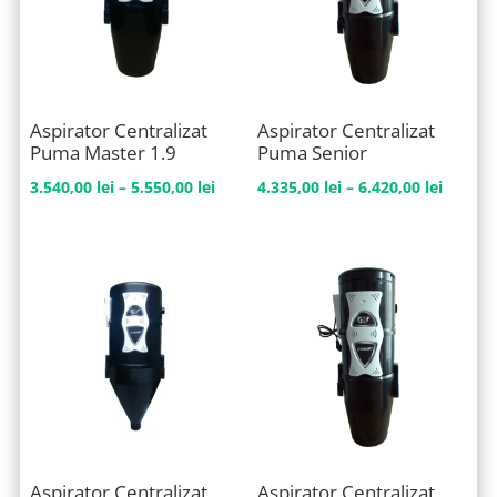
Aspirator Centralizat
Aspirator Centralizat
Puma Master 1.9
Puma Senior
Interval
Interva
3.540,00
lei
–
5.550,00
lei
4.335,00
lei
–
6.420,00
lei
de
de
prețuri:
prețuri
3.540,00 lei
4.335,0
până
până
la
la
5.550,00 lei
6.420,0
Aspirator Centralizat
Aspirator Centralizat