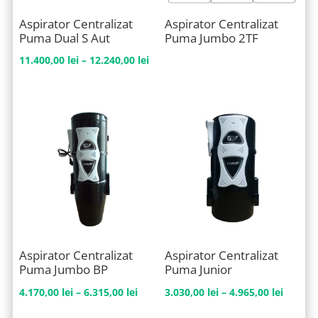
Aspirator Centralizat
Aspirator Centralizat
Puma Dual S Aut
Puma Jumbo 2TF
Interval
11.400,00
lei
–
12.240,00
lei
de
prețuri:
11.400,00 lei
până
la
12.240,00 lei
Aspirator Centralizat
Aspirator Centralizat
Puma Jumbo BP
Puma Junior
Interval
Interva
4.170,00
lei
–
6.315,00
lei
3.030,00
lei
–
4.965,00
lei
de
de