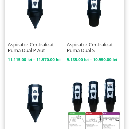
la
10.665,00 lei
Aspirator Centralizat
Aspirator Centralizat
Puma Dual P Aut
Puma Dual S
Interval
Interv
11.115,00
lei
–
11.970,00
lei
9.135,00
lei
–
10.950,00
lei
de
de
prețuri:
prețur
11.115,00 lei
9.135,
până
până
la
la
11.970,00 lei
10.950