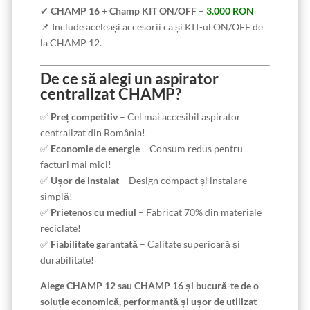
✔
CHAMP 16 + Champ KIT ON/OFF –
3.000 RON
📌 Include aceleași accesorii ca și KIT-ul ON/OFF de
la CHAMP 12.
De ce să alegi un aspirator
centralizat CHAMP?
✅
Preț competitiv
– Cel mai accesibil aspirator
centralizat din România!
✅
Economie de energie
– Consum redus pentru
facturi mai mici!
✅
Ușor de instalat
– Design compact și instalare
simplă!
✅
Prietenos cu mediul
– Fabricat 70% din materiale
reciclate!
✅
Fiabilitate garantată
– Calitate superioară și
durabilitate!
Alege CHAMP 12 sau CHAMP 16 și bucură-te de o
soluție economică, performantă și ușor de utilizat