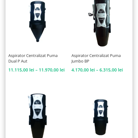
până
la
4.965,00 lei
Aspirator Centralizat Puma
Aspirator Centralizat Puma
Dual P Aut
Jumbo BP
Interval
Interva
11.115,00
lei
–
11.970,00
lei
4.170,00
lei
–
6.315,00
lei
de
de
prețuri:
prețuri
11.115,00 lei
4.170,0
până
până
la
la
11.970,00 lei
6.315,0