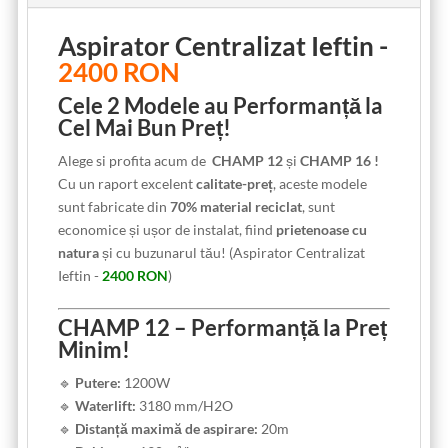
Aspirator Centralizat Ieftin -
2400 RON
Cele 2 Modele au Performanță la
Cel Mai Bun Preț!
Alege si profita acum de
CHAMP 12
și
CHAMP 16 !
Cu un raport excelent
calitate-preț
, aceste modele
sunt fabricate din
70% material reciclat
, sunt
economice și ușor de instalat, fiind
prietenoase cu
natura
și cu buzunarul tău! (Aspirator Centralizat
Ieftin -
2400 RON
)
CHAMP 12 – Performanță la Preț
Minim!
🔹
Putere:
1200W
🔹
Waterlift:
3180 mm/H2O
🔹
Distanță maximă de aspirare:
20m