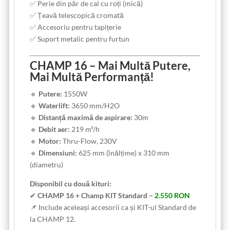
✅ Perie din păr de cal cu roți (mică)
✅ Țeavă telescopică cromată
✅ Accesoriu pentru tapițerie
✅ Suport metalic pentru furtun
CHAMP 16 – Mai Multă Putere,
Mai Multă Performanță!
🔹
Putere:
1550W
🔹
Waterlift:
3650 mm/H2O
🔹
Distanță maximă de aspirare:
30m
🔹
Debit aer:
219 m³/h
🔹
Motor:
Thru-Flow, 230V
🔹
Dimensiuni:
625 mm (înălțime) x 310 mm
(diametru)
Disponibil cu două kituri:
✔
CHAMP 16 + Champ KIT Standard –
2.550 RON
📌 Include aceleași accesorii ca și KIT-ul Standard de
la CHAMP 12.