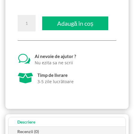
Cantitate
Adaugă în coș
Aspirator
Centralizat
Super
Ieftin
-
w
Ai nevoie de ajutor ?
2400
Nu ezita sa ne scrii
RON

Timp de livrare
3-5 zile lucrătoare
Descriere
Recenzii (0)