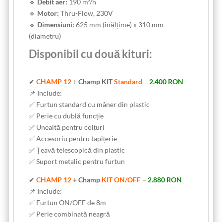
🔹
Debit aer:
190 m³/h
🔹
Motor:
Thru-Flow, 230V
🔹
Dimensiuni:
625 mm (înălțime) x 310 mm
(diametru)
Disponibil cu două kituri:
✔
CHAMP
12
+
Champ KIT
Standard
–
2.400 RON
📌 Include:
✅ Furtun standard cu mâner din plastic
✅ Perie cu dublă funcție
✅ Unealtă pentru colțuri
✅ Accesoriu pentru tapițerie
✅ Țeavă telescopică din plastic
✅ Suport metalic pentru furtun
✔
CHAMP 12
+ Champ
KIT ON/OFF
–
2.880 RON
📌 Include:
✅ Furtun ON/OFF de 8m
✅ Perie combinată neagră