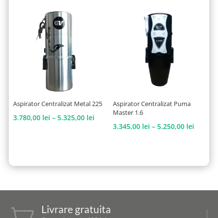
prețuri:
prețur
3.120,00 lei
9.420,
până
până
la
la
5.055,00 lei
10.275
Aspirator Centralizat Metal 225
Aspirator Centralizat Puma
Master 1.6
Interval
3.780,00
lei
–
5.325,00
lei
Interva
3.345,00
lei
–
5.250,00
lei
de
de
prețuri:
prețuri
3.780,00 lei
3.345,0
până
până
la
la
5.325,00 lei
5.250,0
Livrare gratuita
