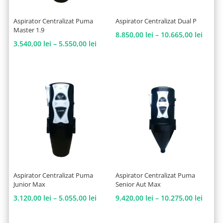
Aspirator Centralizat Puma
Aspirator Centralizat Dual P
Master 1.9
Interv
8.850,00
lei
–
10.665,00
lei
Interval
3.540,00
lei
–
5.550,00
lei
de
de
prețur
prețuri:
8.850,
3.540,00 lei
până
până
la
la
10.665
5.550,00 lei
Aspirator Centralizat Puma
Aspirator Centralizat Puma
Junior Max
Senior Aut Max
Interval
Interv
3.120,00
lei
–
5.055,00
lei
9.420,00
lei
–
10.275,00
lei
de
de