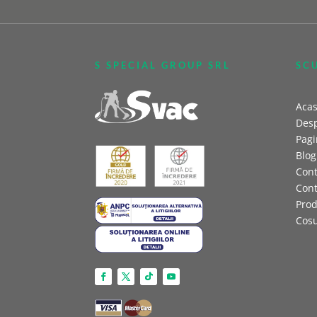
S SPECIAL GROUP SRL
SC
Aca
Desp
Pagi
Blog
Cont
Con
Prod
Cos