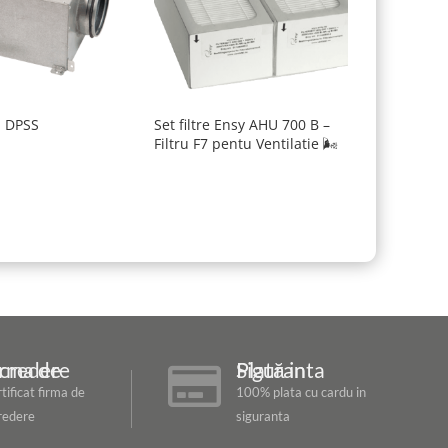
n DPSS
Set filtre Ensy AHU 700 B –
Filtru F7 pentu Ventilatie 🌬️
ma de Incredere
Plată in Siguranta

tificat firma de
100% plata cu cardu in
redere
siguranta