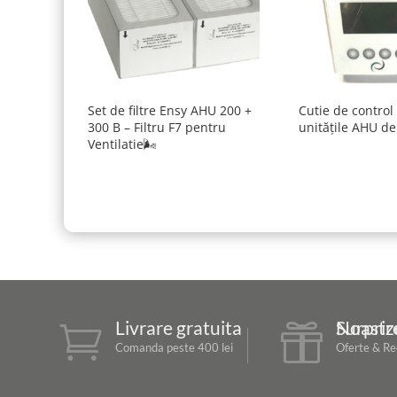
Set de filtre Ensy AHU 200 +
Cutie de control
300 B – Filtru F7 pentru
unitățile AHU de 
Ventilatie🌬️
Livrare gratuita
Surprizele Noast


Comanda peste 400 lei
Oferte & Red