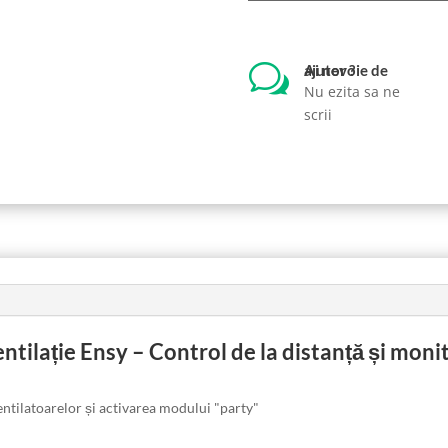
w
Ai nevoie de ajutor ?
Nu ezita sa ne
scrii
ntilație Ensy – Control de la distanță și moni
ntilatoarelor și activarea modului "party"