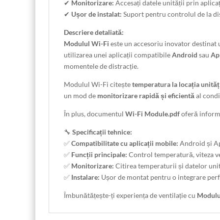
✔
Monitorizare:
Accesați datele unității prin aplica
✔
Ușor de instalat:
Suport pentru controlul de la di
Descriere detaliată:
Modulul Wi-Fi
este un accesoriu inovator destinat u
utilizarea unei aplicații compatibile
Android
sau
Ap
momentele de distracție.
Modulul Wi-Fi citește
temperatura la locația unităț
un mod de
monitorizare rapidă și eficientă
al condi
În plus, documentul
Wi-Fi Module.pdf
oferă informa
🔧
Specificații tehnice:
✅
Compatibilitate cu aplicații mobile:
Android și A
✅
Funcții principale:
Control temperatură, viteza ve
✅
Monitorizare:
Citirea temperaturii și datelor unit
✅
Instalare:
Ușor de montat pentru o integrare perfe
Îmbunătățește-ți experiența de ventilație cu
Modulu