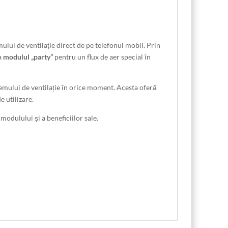
mului de ventilație direct de pe telefonul mobil. Prin
a
modulul „party”
pentru un flux de aer special în
temului de ventilație în orice moment. Acesta oferă
e utilizare.
 modulului și a beneficiilor sale.