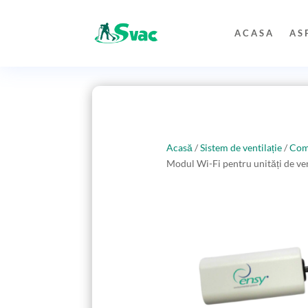
ACASA
AS
Acasă
/
Sistem de ventilație
/
Comp
Modul Wi-Fi pentru unități de ven