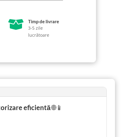

Timp de livrare
3-5 zile
lucrătoare
torizare eficientă
🌐📱