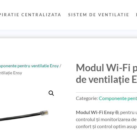
PIRATIE CENTRALIZATA
SISTEM DE VENTILATIE
Modul Wi-Fi p
onente pentru ventilatie Ensy
/
tilație Ensy
de ventilație 
Categorie:
Componente pentr
Modul Wi-Fi Ensy
🌐, pentru 
controlul și monitorizarea de 
confort și control optim asup