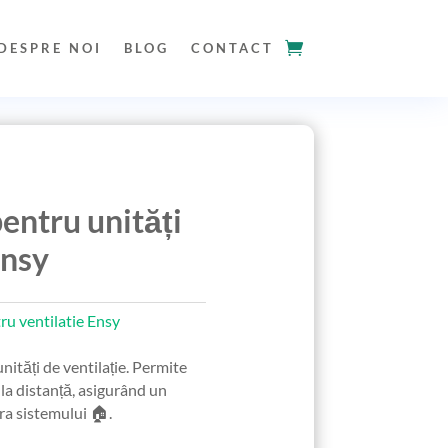
DESPRE NOI
BLOG
CONTACT
entru unități
Ensy
u ventilatie Ensy
unități de ventilație. Permite
la distanță, asigurând un
ra sistemului 🏠.