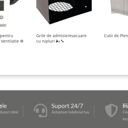
 pentru
Grile de admisie/evacuare
Cutii de Ple
Ventilatie ⚙️
cu nipluri 🌬️🔧
re
Suport 24/7
Fir


uceri zilnic
Asteptam telefonul tau
Cer
inc