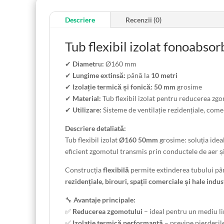
Descriere
Recenzii (0)
Tub flexibil izolat fonoabs
✔
Diametru:
Ø160 mm
✔
Lungime extinsă:
până la
10 metri
✔
Izolație termică și fonică:
50 mm
grosime
✔
Material:
Tub flexibil izolat pentru reducerea zg
✔
Utilizare:
Sisteme de ventilație rezidențiale, comer
Descriere detaliată:
Tub flexibil izolat
Ø160 50mm
grosime: soluția idea
eficient zgomotul transmis prin conductele de aer și
Construcția
flexibilă
permite extinderea tubului pâ
rezidențiale, birouri, spații comerciale și hale indus
🔧
Avantaje principale:
✅
Reducerea zgomotului
– ideal pentru un mediu li
✅
Izolație termică performantă
– previne pierderil