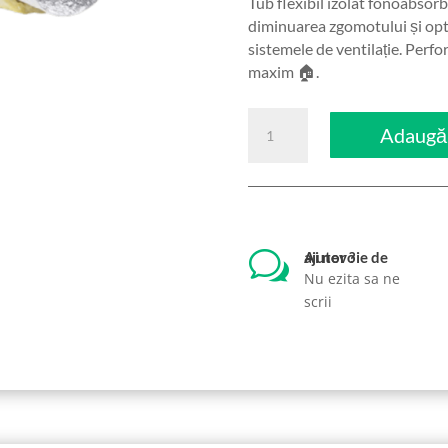
Tub flexibil izolat fonoabsorb
diminuarea zgomotului și opti
sistemele de ventilație. Perfo
maxim 🏠.
Cantitate
Adaugă 
Tub
flexibil
izolat
fonoabsorbant
pentru
w
Ai nevoie de ajutor ?
ventilație
Nu ezita sa ne
Ø160
scrii
50mm