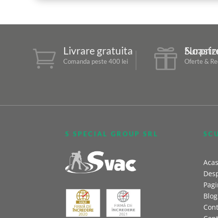
Livrare gratuita
Surprizele Noast


Comanda peste 400 lei
Oferte & Red
S SPECIAL GROUP SRL
SC
Aca
Desp
Pagi
Blog
Cont