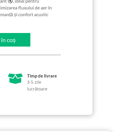
ant 🔇, ideal pentru
mizarea fluxului de aer în
rmanță și confort acustic
în coș

Timp de livrare
3-5 zile
lucrătoare