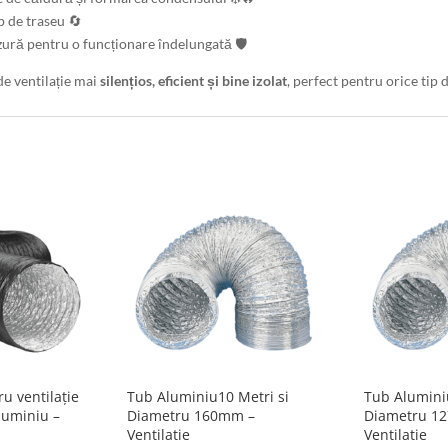
p de traseu 🔄
uzură pentru o funcționare îndelungată 🛡️
e ventilație mai
silențios, eficient și bine izolat
, perfect pentru orice tip 
ru ventilație
Tub Aluminiu10 Metri si
Tub Aluminiu
aluminiu –
Diametru 160mm –
Diametru 1
Ventilatie
Ventilatie