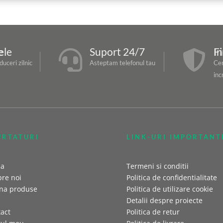
re
Suport 24/7
Fir


uceri zilnic
Asteptam telefonul tau
Cer
inc
URTATURI
LINK-URI IMPORTANT
sa
Termeni si conditii
re noi
Politica de confidentialitate
na produse
Politica de utilizare cookie
Detalii despre proiecte
act
Politica de retur