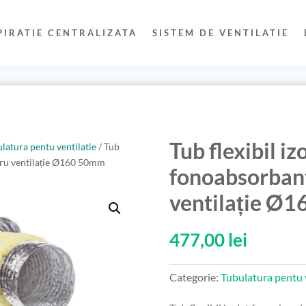
PIRATIE CENTRALIZATA
SISTEM DE VENTILATIE
Tub flexibil iz
latura pentu ventilatie
/ Tub
ntru ventilație Ø160 50mm
fonoabsorban
ventilație Ø
477,00
lei
Categorie:
Tubulatura pentu v