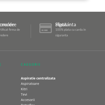
ma de Incredere
Plată in Siguranta

tificat firma de
100% plata cu cardu in
redere
siguranta
E
CAEGORII
Aspiratie centralizata
Aspiratoare
Kitri
Tevi
Accesorii