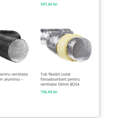
597,00
lei
pentru ventilație
Tub flexibil izolat
din aluminiu –
fonoabsorbant pentru
ventilație 50mm Ø254
736,00
lei