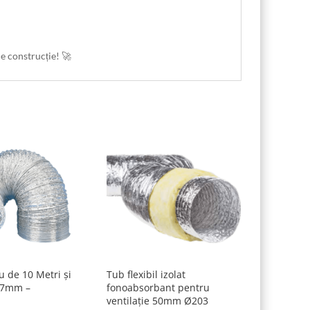
de construcție! 🚀
 de 10 Metri și
Tub flexibil izolat
27mm –
fonoabsorbant pentru
ventilație 50mm Ø203