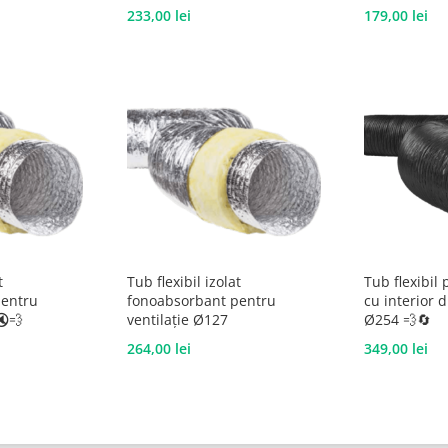
233,00
lei
179,00
lei
t
Tub flexibil izolat
Tub flexibil 
pentru
fonoabsorbant pentru
cu interior 
🔇💨
ventilație Ø127
Ø254 💨🔄
264,00
lei
349,00
lei