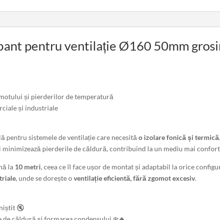
orbant pentru ventilație Ø160 50mm gros
omotului și pierderilor de temperatură
ciale și industriale
lă pentru sistemele de ventilație care necesită
o izolare fonică și termică
 minimizează pierderile de căldură, contribuind la un mediu mai confortab
nă la
10 metri
, ceea ce îl face ușor de montat și adaptabil la orice config
triale
, unde se dorește o
ventilație eficientă, fără zgomot excesiv
.
niștit 🔇
e de căldură și formarea condensului ❄️🔥