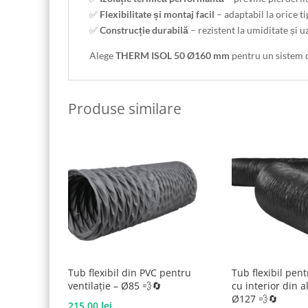
✅
Flexibilitate și montaj facil
– adaptabil la orice ti
✅
Construcție durabilă
– rezistent la umiditate și 
Alege
THERM ISOL 50 Ø160 mm
pentru un sistem d
Produse similare
Tub flexibil din PVC pentru
Tub flexibil pent
ventilație – Ø85 💨🔄
cu interior din 
Ø127 💨🔄
215,00
lei