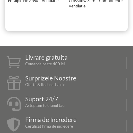
entalpie HRV 350 – Ventilatie
Crossflow Zern – Componente
Ventilatie
Livrare gratuita

Comanda peste 400 lei
Surprizele Noastre

Oferte & Reduceri zilnic
Suport 24/7

Asteptam telefonul tau
Firma de Incredere

Certificat firma de incredere