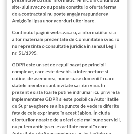
site-ului svac.ro nu poate constitui o oferta ferma
de a contracta si nu poate angaja raspunderea
Amigio în lipsa unor acorduri ulterioare.
Continutul paginii web svac.ro, a informatiilor si a
altor materiale prezentate de Comunitatea svac.ro
nu reprezinta o consultatie juridica în sensul Legii
nr. 51/1995.
GDPR este un set de reguli bazat pe principii
complexe, care este deschis la interpretare si
cotine, de asemenea, numeroase domenii în care
statele membre sunt invitate sa intervina. În
prezent exista foarte putine îndrumari cu privire la
implementarea GDPR si este posibil ca Autoritatile
de Supraveghere sa aiba puncte de vedere diferite
fata de cele exprimate în acest ?ablon. În ciuda
eforturilor noastre de a oferi cele mai bune servicii,
nu putem anticipa cu exactitate modul în care
Autoritatea de Supraveghere sau instan?ele de