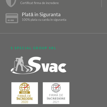

Certificat firma de incredere
Plată in Siguranta

100% plata cu cardu in siguranta
S SPECIAL GROUP SRL