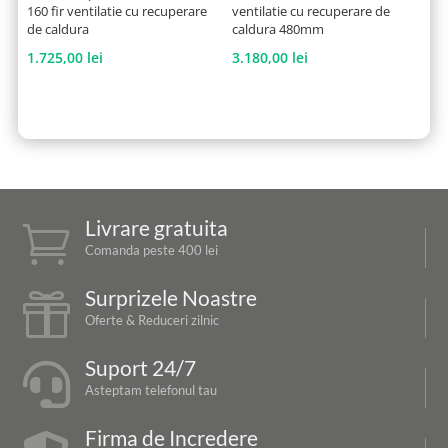
160 fir ventilatie cu recuperare
ventilatie cu recuperare de
de caldura
caldura 480mm
1.725,00
lei
3.180,00
lei
Livrare gratuita

Comanda peste 400 lei
Surprizele Noastre

Oferte & Reduceri zilnic
Suport 24/7

Asteptam telefonul tau
Firma de Incredere