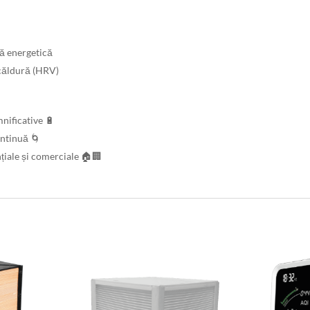
ă energetică
 căldură (HRV)
nificative 🔋
ontinuă 🌀
nțiale și comerciale 🏠🏢