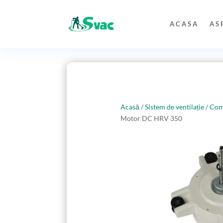
ACASA
AS
Acasă
/
Sistem de ventilație
/
Comp
Motor DC HRV 350