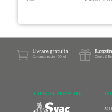
Livrare gratuita
Surprizele Noast


Comanda peste 400 lei
Oferte & Red
S SPECIAL GROUP SRL
SC
Aca