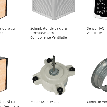
ăldură cu
Schimbător de căldură
Senzor IAQ 
00 –
Crossflow Zern –
ventilatie
Componente Ventilatie
ăldură cu
Motor DC HRV 650
Conector ven
 – Ventilatie