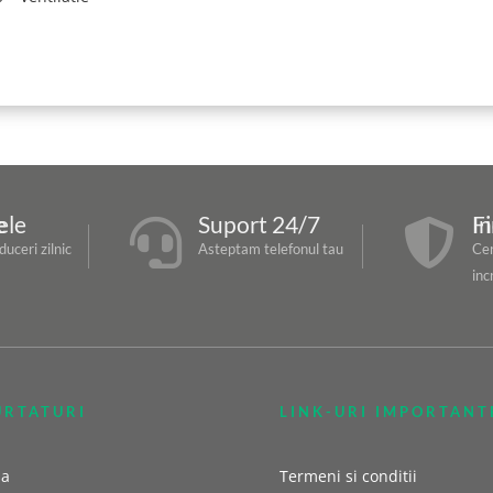
re
Suport 24/7
Fir


uceri zilnic
Asteptam telefonul tau
Cer
inc
URTATURI
LINK-URI IMPORTANT
sa
Termeni si conditii