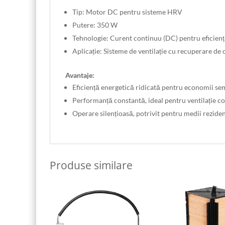
Tip: Motor DC pentru sisteme HRV
Putere: 350 W
Tehnologie: Curent continuu (DC) pentru eficienț
Aplicație: Sisteme de ventilație cu recuperare de
Avantaje:
Eficiență energetică ridicată pentru economii sem
Performanță constantă, ideal pentru ventilație c
Operare silențioasă, potrivit pentru medii rezide
Produse similare