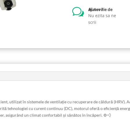
w
Ai nevoie de ajutor ?
Nu ezita sa ne
scrii
nt, utilizat în sistemele de ventilație cu recuperare de căldură (HRV). A
rită tehnologiei cu curent continuu (DC), motorul oferă o eficiență ener
er, asigurând un climat confortabil și sănătos în încăperi. ⚙️💨