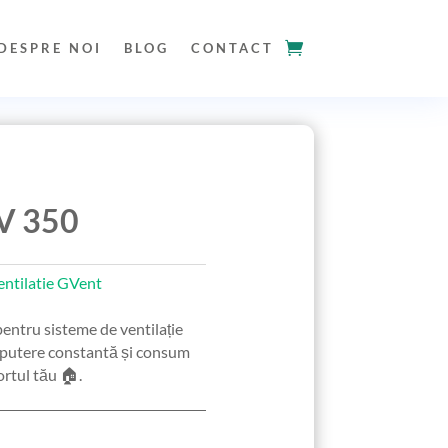
DESPRE NOI
BLOG
CONTACT
V 350
ntilatie GVent
pentru sisteme de ventilație
ră putere constantă și consum
rtul tău 🏠.