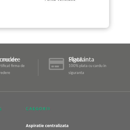
ma de Incredere
Plată in Siguranta

tificat firma de
100% plata cu cardu in
redere
siguranta
E
CAEGORII
Aspiratie centralizata